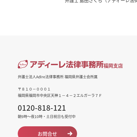
弁護士 島田さくら（アディーレ法
福岡支店
弁護士法人AdIre法律事務所 福岡県弁護士会所属
〒８１０－０００１
福岡県福岡市中央区天神１－４－２エルガーラ７Ｆ
0120-818-121
朝9時～夜10時・土日祝日も受付中
お問合せ